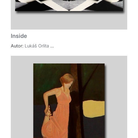
Inside
Autor:
Lukáš Orlita
...