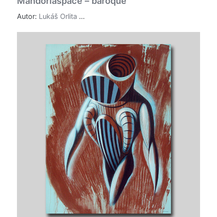
Mandorlaspace – baroque
Autor:
Lukáš Orlita
...