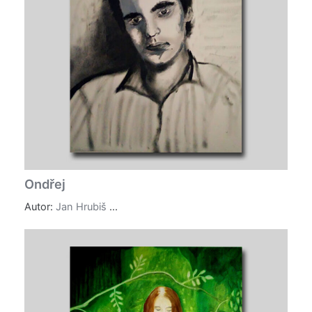
Ondřej
Autor:
Jan Hrubiš
...