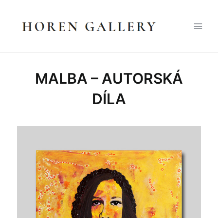
Přeskočit
na
obsah
Main
Men
MALBA – AUTORSKÁ
DÍLA