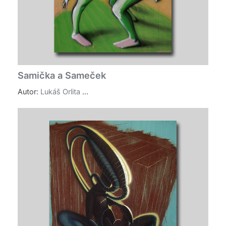
Samička a Sameček
Autor:
Lukáš Orlita
...