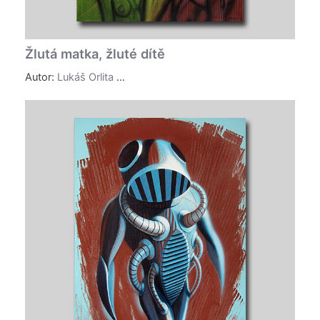
Žlutá matka, žluté dítě
Autor:
Lukáš Orlita
...